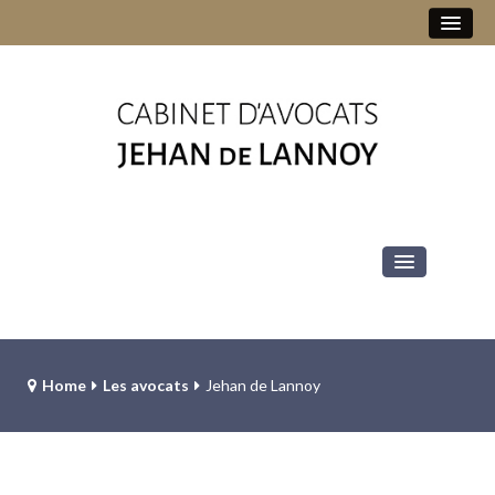
+32 2 513 78 10
jehan.delannoy@jddv-law.be
Le cabinet
Les avocats
Home
Les avocats
Jehan de Lannoy
Jehan de Lannoy
Diana-Alexandra Ilioaia
Laurent Groutars