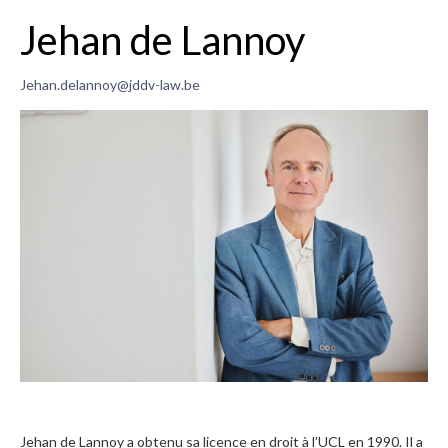
Madeleine Delloye
Jehan de Lannoy
Leen Vanbrabant
Jehan.delannoy@jddv-law.be
Le secrétariat - Nancy
Matières préférentielles
Expropriation
Taxes & amendes administratives
Logement touristique
Responsabilité pouvoirs publics
Construction
Copropriété & troubles de voisinage
Bail
Jehan de Lannoy a obtenu sa licence en droit à l’UCL en 1990. Il a