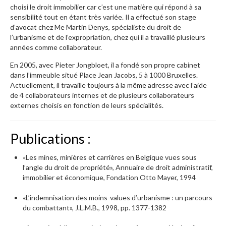
choisi le droit immobilier car c’est une matière qui répond à sa
Servitudes
sensibilité tout en étant très variée. Il a effectué son stage
d’avocat chez Me Martin Denys, spécialiste du droit de
Urbanisme & environnement
l’urbanisme et de l’expropriation, chez qui il a travaillé plusieurs
années comme collaborateur.
Vente
En 2005, avec Pieter Jongbloet, il a fondé son propre cabinet
Succession & partage
dans l’immeuble situé Place Jean Jacobs, 5 à 1000 Bruxelles.
Actuellement, il travaille toujours à la même adresse avec l’aide
Code de la Route
de 4 collaborateurs internes et de plusieurs collaborateurs
externes choisis en fonction de leurs spécialités.
Contact
Madeleine Delloye
Publications :
Leen Vanbrabant
«Les mines, minières et carrières en Belgique vues sous
l’angle du droit de propriété», Annuaire de droit administratif,
Le secrétariat - Nancy
immobilier et économique, Fondation Otto Mayer, 1994
Rendez-vous en ligne
«L’indemnisation des moins-values d’urbanisme : un parcours
du combattant», J.L.M.B., 1998, pp. 1377-1382